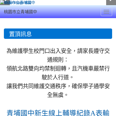
Toggl
桃園市立青埔國中
navig
:::
置頂訊息
為維護學生校門口出入安全，請家長遵守交
通規則：
領航北路雙向均禁制迴轉，且汽機車嚴禁行
駛於人行道。
讓我們共同維護交通秩序，確保學子通學安
全無虞。
青埔國中新生線上輔導紀錄A表輸