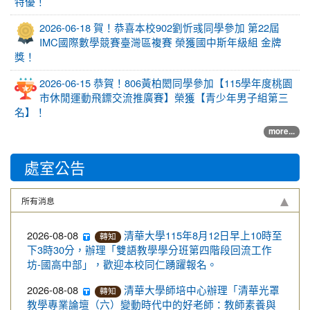
特優！
2026-06-18 賀！恭喜本校902劉忻彧同學參加 第22屆
IMC國際數學競賽臺灣區複賽 榮獲國中斯年級組 金牌
獎！
2026-06-15 恭賀！806黃柏閎同學參加【115學年度桃園
市休閒運動飛鏢交流推廣賽】榮獲【青少年男子組第三
名】！
more...
處室公告
所有消息
2026-08-08
清華大學115年8月12日早上10時至
轉知
下3時30分，辦理「雙語教學學分班第四階段回流工作
坊-國高中部」，歡迎本校同仁踴躍報名。
2026-08-08
清華大學師培中心辦理「清華光罩
轉知
教學專業論壇（六）變動時代中的好老師：教師素養與