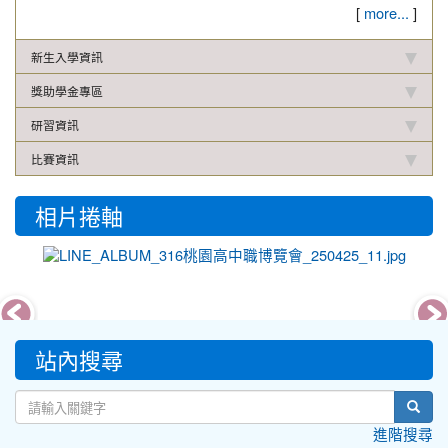
[
]
more...
新生入學資訊
獎助學金專區
研習資訊
比賽資訊
相片捲軸
photo-
18474
:::
站內搜尋
sear
進階搜尋