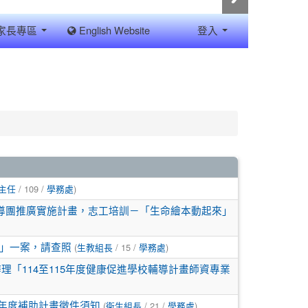
家長專區
English Website
登入
/ 109 /
)
主任
學務處
輔導團推廣實施計畫，志工培訓－「生命繪本動起來」
(
/ 15 /
)
」一案，請查照
生教組長
學務處
「114至115年度健康促進學校輔導計畫師資專業
(
/ 21 /
)
6年度補助計畫徵件須知
衛生組長
學務處