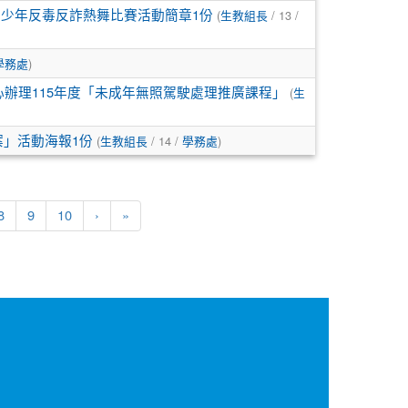
(
/ 13 /
青少年反毒反詐熱舞比賽活動簡章1份
生教組長
)
學務處
(
辦理115年度「未成年無照駕駛處理推廣課程」
生
(
/ 14 /
)
案」活動海報1份
生教組長
學務處
8
9
10
›
»