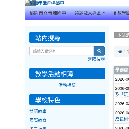
:::
桃園市立青埔國中
議題融入專區
教學
:::
:::
站內搜尋
本站
search

進階搜尋
文
學務處
教學活動相簿
章
2026-0
活動相簿
列
2026-0
及「玩
表
學校特色
2026-0
雙語教學
2026-0
成長研
國際教育
2026-0