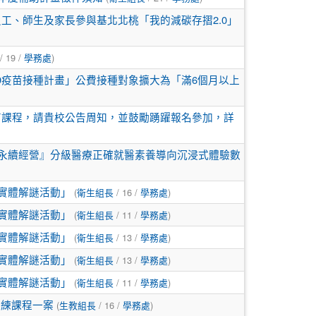
工、師生及家長參與基北北桃「我的減碳存摺2.0」
/ 19 /
)
學務處
-19疫苗接種計畫」公費接種對象擴大為「滿6個月以上
育課程，請貴校公告周知，並鼓勵踴躍報名參加，詳
 永續經營』分級醫療正確就醫素養導向沉浸式體驗數
(
/ 16 /
)
實體解謎活動」
衛生組長
學務處
(
/ 11 /
)
實體解謎活動」
衛生組長
學務處
(
/ 13 /
)
實體解謎活動」
衛生組長
學務處
(
/ 13 /
)
實體解謎活動」
衛生組長
學務處
(
/ 11 /
)
實體解謎活動」
衛生組長
學務處
(
/ 16 /
)
訓練課程一案
生教組長
學務處