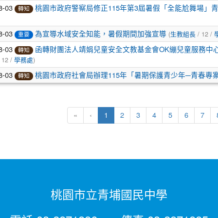
8-03
桃園市政府警察局修正115年第3屆暑假「全能尬舞場」
轉知
8-03
(
/ 12 /
為宣導水域安全知能，暑假期間加強宣導
生教組長
重要
8-03
函轉財團法人靖娟兒童安全文教基金會OK繃兒童服務中心
轉知
 12 /
)
學務處
8-03
桃園市政府社會局辦理115年「暑期保護青少年─青春專
轉知
(current)
«
‹
1
2
3
4
5
6
7
桃園市立青埔國民中學