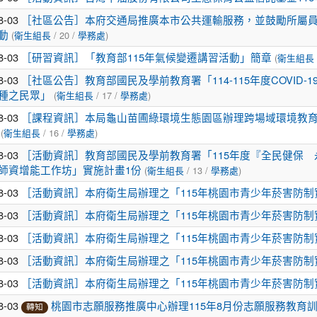
8-03
［社區公告］本府交通局推廣本市公共運輸服務，並鼓勵所屬員
(
/ 20 /
)
動
衛生組長
學務處
8-03
(
［研習資訊］「教育部115年氣候變遷講習活動」簡章
衛生組長
8-03
［社區公告］教育部國民及學前教育署「114-115年度COVID
(
/ 17 /
)
種之民眾」
衛生組長
學務處
8-03
［課程資訊］本局龜山苗圃綠環境生態園區辦理跨場域環境教
(
/ 16 /
)
衛生組長
學務處
8-03
［活動資訊］教育部國民及學前教育署「115年度『全民健保
(
/ 13 /
)
師資增能工作坊」實施計畫1份
衛生組長
學務處
8-03
［活動資訊］本府衛生局辦理之「115年桃園市青少年菸害防制
8-03
［活動資訊］本府衛生局辦理之「115年桃園市青少年菸害防制
8-03
［活動資訊］本府衛生局辦理之「115年桃園市青少年菸害防制
8-03
［活動資訊］本府衛生局辦理之「115年桃園市青少年菸害防制
8-03
［活動資訊］本府衛生局辦理之「115年桃園市青少年菸害防制
8-03
桃園市志願服務推廣中心辦理115年8月份志願服務教育
轉知