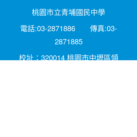
桃園市立青埔國民中學
電話:03-2871886 傳真:03-
2871885
校址：320014 桃園市中壢區領
航北路二段281號