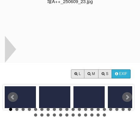
L
M
S
EXIF