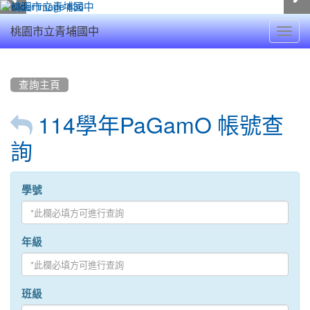
Toggl
桃園市立青埔國中
navig
:::
查詢主頁
114學年PaGamO 帳號查
詢
學號
年級
班級