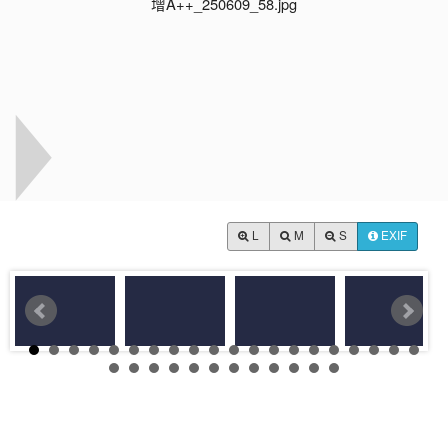
L
M
S
EXIF