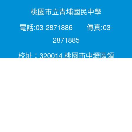
桃園市立青埔國民中學
電話:03-2871886 傳真:03-
2871885
校址：320014 桃園市中壢區領
航北路二段281號