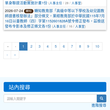
(
/ 28 /
)
單身聯誼活動實施計畫1份
人事主任
人事室
2026-07-24
轉知教育部「高級中等以下學校及幼兒園教
轉知
師證書核發辦法」部分條文，業經教育部於中華民國115年7月
16日以臺教師（四）字第1152601828A號令修正發布，茲檢送
(
/ 16 /
)
發布令影本及修正條文各1份
人事主任
人事室
(current)
«
‹
1
2
3
4
5
6
7
8
9
10
›
»
:::
站內搜尋
sear
進階搜尋