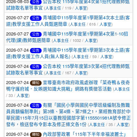
2026-08-03
公告本校 115學年度第4次第1招代理教師甄
公告
(
/ 119 /
)
試錄取名單等事宜
人事主任
人事室
2026-07-27
青埔國中115學年度第1學期第4次本土語(客
公告
(
/ 616 /
)
語)教學支援工作人員甄選簡章
人事主任
人事室
2026-07-27
青埔國中115學年度第1學期第4次第1-10招
公告
(
/ 1032 /
)
代理(課)教師甄選簡章
人事主任
人事室
2026-07-24
青埔國中115學年度第1學期第3次本土語(客
公告
(
/ 59 /
)
語)教學支援工作人員(無人報名)
人事主任
人事室
2026-07-24
公告本校 115學年度第3次第4招代理教師甄
公告
(
/ 167 /
)
試錄取名單等事宜
人事主任
人事室
2026-07-24
宣導臺南市政府政風處辦理「菜奇鴨＆夜奇
轉知
(
鴨守護府城．反賄選知識大挑戰」網路有獎徵答活動
人事主任
/ 33 /
)
人事室
2026-07-24
有關「國民小學與國民中學班級編制及教職
公告
員員額編制準則」第3條、第4條、第7條之1，業經教育部於中
華民國115年7月15日以臺教授國部字第1155501981A號令修正
(
/ 35 /
)
發布，檢送發布令影本及修正條文各1份
人事主任
人事室
2026-07-24
內政部警政署「115年下半年幸福波麗士」
轉知