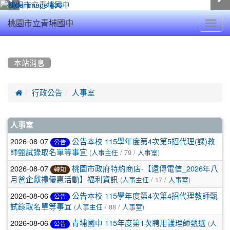
Toggl
桃園市立青埔國中
navig
:::
本站消息

行政公告
人事室
文
人事室
章
2026-08-07
公告本校 115學年度第4次第5招代理(課)教
公告
(
/ 79 /
)
師甄試錄取名單等事宜
人事主任
人事室
列
2026-08-07
桃園市政府特約商店-【遠傳電信_2026年八
轉知
表
(
/ 17 /
)
月爸企獻禮優惠活動】福利資訊
人事主任
人事室
2026-08-06
公告本校 115學年度第4次第4招代理教師甄
公告
(
/ 88 /
)
試錄取名單等事宜
人事主任
人事室
2026-08-06
(
青埔國中 115年度第1次聘用護理師甄選
人
公告