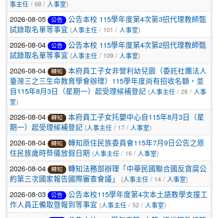
/ 68 /
)
事主任
人事室
2026-08-05
公告本校 115學年度第4次第3招代理教師甄
公告
(
/ 101 /
)
試錄取名單等事宜
人事主任
人事室
2026-08-04
公告本校 115學年度第4次第2招代理教師甄
公告
(
/ 109 /
)
試錄取名單等事宜
人事主任
人事室
2026-08-04
本府員工子女非營利幼兒園（委託社團法人
轉知
臺灣三之三生命教育學會辦理）115學年度尚有招收名額，並
(
/ 26 /
自115年8月3日（星期一）起受理候補登記
人事主任
人事
)
室
2026-08-04
本府員工子女托嬰中心自115年8月3日（星
轉知
(
/ 17 /
)
期一）起受理候補登記
人事主任
人事室
2026-08-04
轉知原住民族委員會115年7月9日公告之原
轉知
(
/ 16 /
)
住民族歲時祭儀放假日期
人事主任
人事室
2026-08-04
轉知法務部辦理「中華民國聯合國反貪腐公
轉知
(
/ 14 /
)
約第三次國家報告國際審查會議」
人事主任
人事室
2026-08-03
公告本校115學年度第4次本土語教學支援工
公告
(
/ 52 /
)
作人員正備取暨報到等事宜
人事主任
人事室