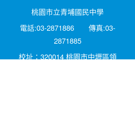
桃園市立青埔國民中學
電話:03-2871886 傳真:03-
2871885
校址：320014 桃園市中壢區領
航北路二段281號