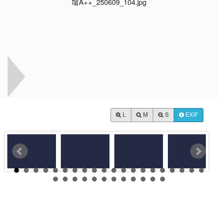
L
M
S
EXIF