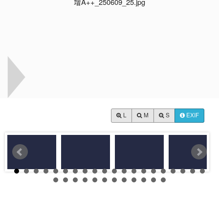
L
M
S
EXIF