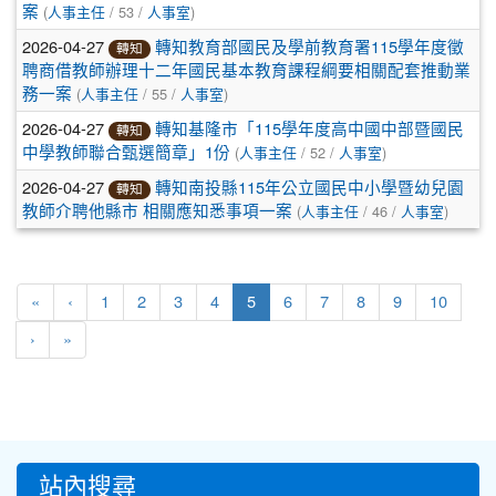
(
/ 53 /
)
案
人事主任
人事室
2026-04-27
轉知教育部國民及學前教育署115學年度徵
轉知
聘商借教師辦理十二年國民基本教育課程綱要相關配套推動業
(
/ 55 /
)
務一案
人事主任
人事室
2026-04-27
轉知基隆市「115學年度高中國中部暨國民
轉知
(
/ 52 /
)
中學教師聯合甄選簡章」1份
人事主任
人事室
2026-04-27
轉知南投縣115年公立國民中小學暨幼兒園
轉知
(
/ 46 /
)
教師介聘他縣市 相關應知悉事項一案
人事主任
人事室
(current)
«
‹
1
2
3
4
5
6
7
8
9
10
›
»
:::
站內搜尋