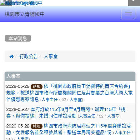
Toggl
桃園市立青埔國中
navig
:::
本站消息

行政公告
人事室
文
人事室
章
2026-05-29
依「桃園市政府員工消費特約商店合約書」
轉知
規範，檢送桃園市政府所屬機關同仁及其眷屬之台灣大哥大電
列
(
/ 62 /
)
信優惠專案訊息
人事主任
人事室
表
2026-05-27
本府訂於115年6月至9月期間，辦理115年「桃
(
/ 52 /
)
喜，與你投緣」未婚同仁聯誼活動
人事主任
人事室
2026-05-22
桃園市政府消防局辦理之115年單身聯誼活
轉知
(
/
動，女性報名並全程參與者，贈送本局精美禮品1份
人事主任
316 /
)
人事室