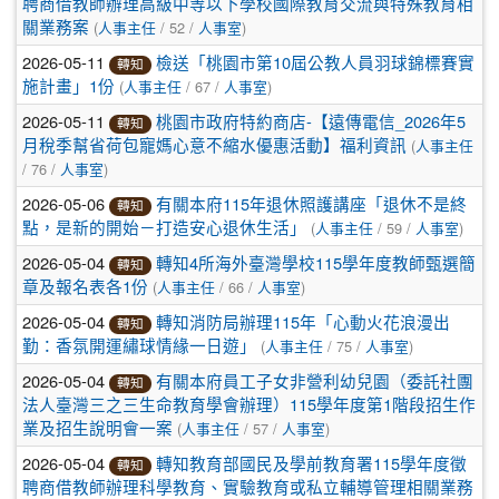
聘商借教師辦理高級中等以下學校國際教育交流與特殊教育相
(
/ 52 /
)
關業務案
人事主任
人事室
2026-05-11
檢送「桃園市第10屆公教人員羽球錦標賽實
轉知
(
/ 67 /
)
施計畫」1份
人事主任
人事室
2026-05-11
桃園市政府特約商店-【遠傳電信_2026年5
轉知
(
月稅季幫省荷包寵媽心意不縮水優惠活動】福利資訊
人事主任
/ 76 /
)
人事室
2026-05-06
有關本府115年退休照護講座「退休不是終
轉知
(
/ 59 /
)
點，是新的開始－打造安心退休生活」
人事主任
人事室
2026-05-04
轉知4所海外臺灣學校115學年度教師甄選簡
轉知
(
/ 66 /
)
章及報名表各1份
人事主任
人事室
2026-05-04
轉知消防局辦理115年「心動火花浪漫出
轉知
(
/ 75 /
)
勤：香氛開運繡球情緣一日遊」
人事主任
人事室
2026-05-04
有關本府員工子女非營利幼兒園（委託社團
轉知
法人臺灣三之三生命教育學會辦理）115學年度第1階段招生作
(
/ 57 /
)
業及招生說明會一案
人事主任
人事室
2026-05-04
轉知教育部國民及學前教育署115學年度徵
轉知
聘商借教師辦理科學教育、實驗教育或私立輔導管理相關業務