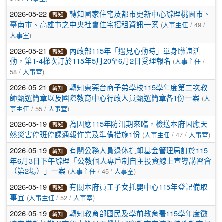
2026-05-22
轉知國家住宅及都市更新中心辦理桃園市、
轉知
(
/ 49 /
臺南市、高雄市之中央社會住宅招租資訊一案
人事主任
)
人事室
2026-05-21
內政部115年「遇見心動時」單身聯誼活
轉知
(
/
動，第1-4梯次訂於115年5月20至6月2日受理報名
人事主任
58 /
)
人事室
2026-05-21
轉知東莞台商子弟學校115學年度第二次教
轉知
(
師甄選簡章以及國際教育中心行政人員甄選簡章各1份一案
人
/ 55 /
)
事主任
人事室
2026-05-19
為因應115年防汛期來臨，檢送本府因應天
轉知
(
/ 47 /
)
然災害停班停課通報作業及準備措施1份
人事主任
人事室
2026-05-19
有關公務人員退休撫卹基金管理局訂於115
轉知
年6月3日下午辦理「公教個人專戶制自主投資線上宣導講習會
(
/ 45 /
)
（第2場）」一案
人事主任
人事室
2026-05-19
有關本府員工子女托嬰中心115年登記備取
轉知
(
/ 52 /
)
事宜
人事主任
人事室
2026-05-19
轉知教育部國民及學前教育署115學年度徵
轉知