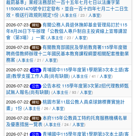
裁罰基準」業經法務部於一百十五年七月七日以法廉字第
11506001470號令訂定發布，並自一百十四年七月二十二日生
(
/ 23 /
)
效，檢送行政規則規定1份
人事主任
人事室
2026-07-23
有關公務人員退休撫卹基金管理局訂於115
轉知
年8月26日下午辦理「公教個人專戶制自主投資線上宣導講習
(
/ 23 /
)
會（第3場）」一案
人事主任
人事室
2026-07-23
有關教育部國民及學前教育署115學年度徵
轉知
聘商借教師辦理十二年國民基本教育課程綱要相關配套推動業
(
/ 21 /
)
務案
人事主任
人事室
2026-07-22
青埔國中115學年度第1學期第3次本土語(客
公告
(
/ 41 /
)
語)教學支援工作人員(尚有缺額)
人事主任
人事室
2026-07-22
公告本校 115學年度第3次第2招代理教師甄
公告
(
/ 93 /
)
試無人報名(尚有缺額)
人事主任
人事室
2026-07-22
桃園市第11屆公教人員桌球錦標賽實施計
轉知
(
/ 26 /
)
畫」1份
人事主任
人事室
2026-07-22
本府115年公教員工特約托育服務機構名單
轉知
(
/ 24 /
)
及優惠措施一覽表
人事主任
人事室
2026-07-21
青埔國中115學年度第1學期第3次本土語(客
公告