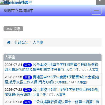
Toggl
桃園市立青埔國中
navig
:::
本站消息

行政公告
人事室
文
人事室
章
2026-07-24
公告本校115學年度桃園市聯合教師甄選錄
公告
(
/ 139 /
)
取人員報名時間及攜帶相關文件等事宜
人事主任
人事室
列
2026-07-23
青埔國中115學年度第1學期第3次本土語(客
公告
表
(
/ 44 /
)
語)教學支援工作人員(尚有缺額)
人事主任
人事室
2026-07-23
公告本校115學年度第3次第3招代理教師甄
公告
(
/ 177 /
)
試從缺(尚有缺額)
人事主任
人事室
2026-07-23
「公益揭弊者保護法第十一條第一項第二款
公告