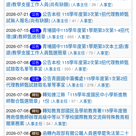
(
/ 26 /
)
語)教學支援工作人員(尚有缺額)
人事主任
人事室
2026-07-21
公告本校 115學年度第3次第1招代理教師甄
公告
(
/ 41 /
)
試無人報名(尚有缺額)
人事主任
人事室
2026-07-15
青埔國中115學年度第1學期第3次第1-4招代
公告
(
/ 655 /
)
理(課)教師甄選簡章
人事主任
人事室
2026-07-15
青埔國中115學年度第1學期第3次本土語(客
公告
(
/ 73 /
)
語)教學支援工作人員甄選簡章
人事主任
人事室
2026-07-08
公告本校 115學年度第2次第3招代理教師甄
公告
(
/ 333 /
)
試錄取名單等事宜
人事主任
人事室
2026-07-08
公告青園國中籌備處115學年度第1次第2招
公告
(
/ 278 /
)
代理教師甄試錄取名單等事宜
人事主任
人事室
2026-07-08
轉知連江縣「115學年度國民中小學新進教
轉知
(
/ 57 /
)
師聯合甄選簡章」1份
人事主任
人事室
2026-07-08
轉知教育部國民及學前教育署115學年度徵
轉知
聘商借教師辦理高級中等以下學校國際教育交流與特殊教育相
(
/ 34 /
)
關業務案
人事主任
人事室
2026-07-08
函轉內政部有關公職人員選舉罷免法第二十
轉知