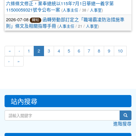
六條條文修正，業奉總統以115年7月1日華總一義字第
(
/ 38 /
)
11500059321號令公布一案
人事主任
人事室
2026-07-08
函轉勞動部訂定之「職場霸凌防治措施準
轉知
(
/ 21 /
)
則」條文及相關指導手冊
人事主任
人事室
(current)
«
‹
1
2
3
4
5
6
7
8
9
10
›
»
:::
站內搜尋
sear
進階搜尋