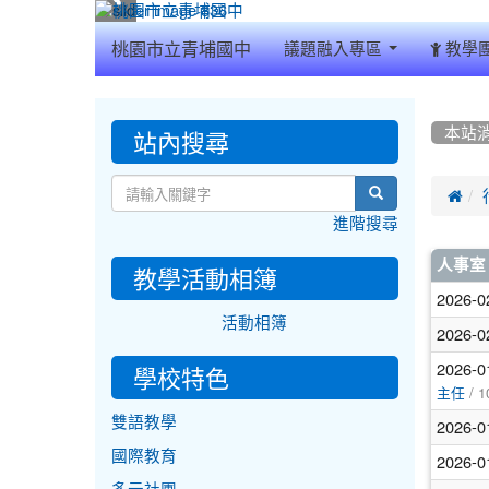
:::
桃園市立青埔國中
議題融入專區
教學
:::
:::
站內搜尋
本站
search

進階搜尋
文
人事室
教學活動相簿
章
2026-0
活動相簿
列
2026-0
表
2026-0
學校特色
/ 1
主任
雙語教學
2026-0
國際教育
2026-0