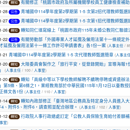
1-29
有關修正「桃園市政府及所屬機關學校員工健康檢查補助
轉知
1-28
青埔國中114學年度第2學期第 1-5 次第2招代理教師甄選
公告
1-27
青埔國中114學年度第2學期第 1-5 次第1招代理教師甄選
公告
1-26
轉知同仁填寫線上「桃園市政府115年未婚公教同仁聯誼
轉知
1-22
有關勞動部「外國專業人才延攬及僱用法第十一條規定外
公告
(
/ 8
才延攬及僱用法第十一條工作許可申請書表」各1份一案
人事主任
1-21
(
青埔國中114學年度第2學期第 1-5 次代理教師甄選簡章
人事主
1-20
大陸委員會製作之「旅行平安，從登錄開始」宣導海報1
轉知
(
/ 100 /
)
」
人事主任
人事室
1-20
轉知「高級中等以下學校教師解聘不續聘停聘或資遣辦法
轉知
」第5條、第6條之1，業經教育部於中華民國115年1月12日以臺教授國
(
/ 110 /
)
正條文各1份
人事主任
人事室
1-14
轉知內政部修正「臺灣地區公務員及特定身分人員進入大陸
轉知
(
/ 102 /
)
件4、附件5、附件6，請查照並配合辦理。
人事主任
人事室
1-12
行政院人事行政總處訂定「公教人員保險生育給付差額補助
轉知
)
事室