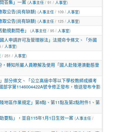
(
/ 91 /
)
問答集」一案
人事主任
人事室
(
/ 109 /
)
錄取公告(尚有缺額)
人事主任
人事室
(
/ 125 /
)
錄取公告(尚有缺額)
人事主任
人事室
(
/ 95 /
)
活動規劃問卷」
人事主任
人事室
國人申請許可及管理辦法」法規命令條文、「外國
5 /
)
人事室
/ 251 /
)
任
人事室
份，轉知所屬人員瞭解及使用「國人赴陸港澳動態登
」部分條文、「公立高級中等以下學校教師成績考
部字第1146004422A號令修正發布，檢送發布令影
地區作業規定」第8點、第11點及第2點附件1、第
(
/
要點」，並自115年1月1日生效一案
人事主任