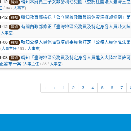
1-12
轉知本府員工子女非營利幼兒園（委託社團法人臺灣三之
轉知
/ 84 /
)
任
人事室
1-12
轉知教育部檢送「公立學校教職員退休資遣撫卹條例」第4
轉知
1-12
有關內政部修正「臺灣地區公務員及特定身分人員赴大陸地
轉知
/
)
人事室
1-08
轉知公務人員保障暨培訓委員會訂定「公務人員保障法第十
轉知
(
/ 83 /
)
人事主任
人事室
1-08
轉知「臺灣地區公務員及特定身分人員進入大陸地區許可辦法
轉知
(
/ 85 /
)
修正發布一案
人事主任
人事室
«
‹
1
2
3
4
5
6
7