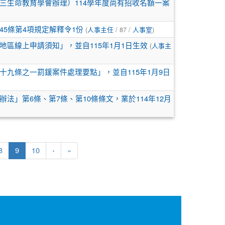
三生命教育學會辦理）114學年度尚有招收名額一案
(
/ 87 /
)
5條第4項規定解釋令1份
人事主任
人事室
(
區線上申請須知」，並自115年1月1日生效
人事主
九條之一罰鍰案件處理要點」，並自115年1月9日
」第6條、第7條、第10條條文，業於114年12月
(current)
8
9
10
›
»