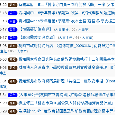
6-22
(
有關本府115年「健康守門員－到府健檢活動」一案
人事
轉知
6-18
青埔國中115學年度第1學期第1次第1-5招代理教師甄選
公告
6-18
青埔國中115學年度第1學期第1次本土語(客語)教學支
公告
6-17
(
/ 56 /
)
【性騷擾防治宣導】
人事主任
人事室
公告
6-17
(
/ 64 /
)
【職場霸凌防治宣導】
人事主任
人事室
公告
6-08
桃園市政府特約商店-【遠傳電信_2026年6月初夏限定
轉知
/ 65 /
)
事主任
人事室
6-03
轉知國家教育研究院為商借教師協助執行十二年國民基本
轉知
6-03
財團法人台灣省中小學校教職員福利文教基金會辦理11
轉知
)
事室
6-01
轉知新北市政府警察局辦理「共植三一廉政安定樹（Rooted in
轉知
)
事室
5-31
(人事室公告)桃園市立青埔國民中學新進教師報到注意事
公告
5-29
檢送修正「桃園市第10屆公教人員羽球錦標賽實施計畫」
轉知
5-29
為規劃115學年度教育部國民及學前教育署辦理高級中等
轉知