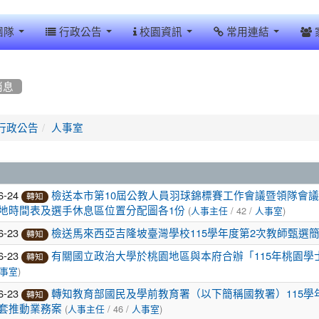
團隊
行政公告
校園資訊
常用連結
消息
行政公告
人事室
6-24
檢送本市第10屆公教人員羽球錦標賽工作會議暨領隊會
轉知
(
/ 42 /
)
地時間表及選手休息區位置分配圖各1份
人事主任
人事室
6-23
檢送馬來西亞吉隆坡臺灣學校115學年度第2次教師甄選簡
轉知
6-23
有關國立政治大學於桃園地區與本府合辦「115年桃園
轉知
)
事室
6-23
轉知教育部國民及學前教育署（以下簡稱國教署）115
轉知
(
/ 46 /
)
套推動業務案
人事主任
人事室