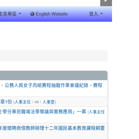
家長專區
English Website
登入
議、公務人員女子丙組賽程抽籤作業會議紀錄、賽程
(
/ 49 /
)
章1份
人事主任
人事室
(
學士學分專班職場法學導論與實務應用」一案
人事主任
學年度徵聘商借教師辦理十二年國民基本教育課程綱要