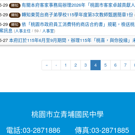
5-29
有關本府客家事務局辦理2026年「桃園市客家卓越貢獻
轉知
5-29
轉知東莞台商子弟學校115學年度第3次教師甄選簡章1份
轉知
5-29
依「桃園市政府員工消費特約商店合約書」規範，檢送桃
轉知
(
/ 59 /
)
案訊息
人事主任
人事室
5-27
本府訂於115年6月至9月期間，辦理115年「桃喜，與你投緣
(current)
«
‹
1
2
3
4
5
6
7
桃園市立青埔國民中學
電話:03-2871886 傳真:03-2871885