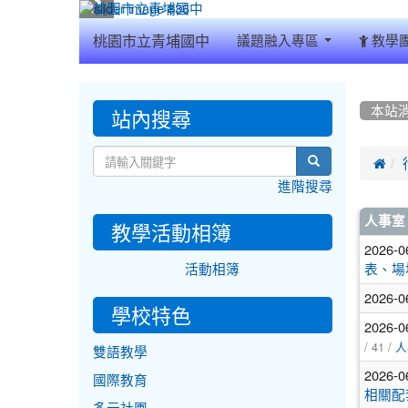
:::
桃園市立青埔國中
議題融入專區
教學
:::
:::
站內搜尋
本站
search

進階搜尋
文
人事室
教學活動相簿
章
2026-0
活動相簿
表、場
列
2026-0
表
學校特色
2026-0
/ 41 /
人
雙語教學
2026-0
國際教育
相關配