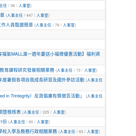
/ 56 /
)
主任
人事室
(
/ 447 /
)
簡章
人事主任
人事室
(
/ 79 /
)
援工作人員甄選簡章
人事主任
人事室
企客福氣MALL滿一週年慶送小福燈優惠活動】福利資
(
/ 73 /
)
教育課程研究發展相關業務
人事主任
人事室
(
5年度暑假各項自我成長研習及國外參訪活動
人事主任
(
 Trintegrity）反貪倡廉有獎徵答活動」
人事主任
(
/ 225 /
)
項暨檢核表
人事主任
人事室
(
/ 60 /
)
1份
人事主任
人事室
(
/ 63 /
)
學校入學及教務行政相關業務
人事主任
人事室