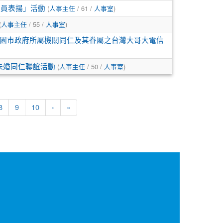
(
/ 61 /
)
人員表揚」活動
人事主任
人事室
(
/ 55 /
)
人事主任
人事室
園市政府所屬機關同仁及其眷屬之台灣大哥大電信
(
/ 50 /
)
」未婚同仁聯誼活動
人事主任
人事室
8
9
10
›
»