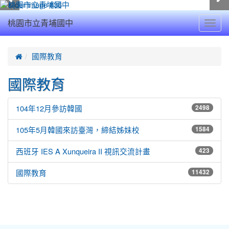
Toggl
桃園市立青埔國中
navig
:::

國際教育
國際教育
2498
104年12月參訪韓國
1584
105年5月韓國來訪臺灣，締結姊妹校
423
西班牙 IES A Xunqueira II 視訊交流計畫
11432
國際教育