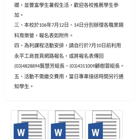
礎，並豐富學生暑假生活，歡迎各校推薦學生參
加。
三、本校於
年
月
日、
日分別辦理各職業類
106
7
12
14
科育樂營，報名表如附件。
四、為利課程活動安排，請自行於
月
日前利用
7
10
永平工商首頁網路報名，或將報名表傳回
龔慧芳組長、
顧樹蓉組長。
(03)4828894
(03)4311009
五、活動不需繳交費用，當日專車接送時間另行通
知學生。