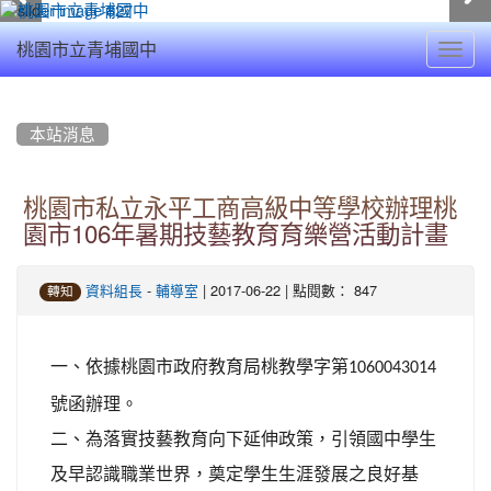
Toggl
桃園市立青埔國中
navig
:::
本站消息
桃園市私立永平工商高級中等學校辦理桃
園市106年暑期技藝教育育樂營活動計畫
-
| 2017-06-22 | 點閱數： 847
資料組長
輔導室
轉知
一、依據桃園市政府教育局桃教學字第
1060043014
號函辦理。
二、為落實技藝教育向下延伸政策，引領國中學生
及早認識職業世界，奠定學生生涯發展之良好基