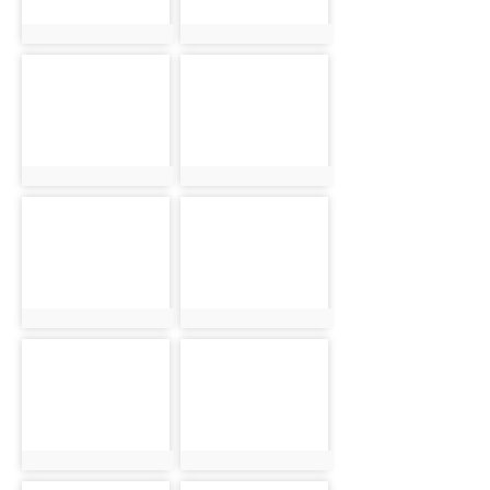
photo:5778
photo:5838
photo-
photo-
5415
5463
photo:5415
photo:5463
photo-
photo-
5523
5579
photo:5523
photo:5579
photo-
photo-
5651
5719
photo:5651
photo:5719