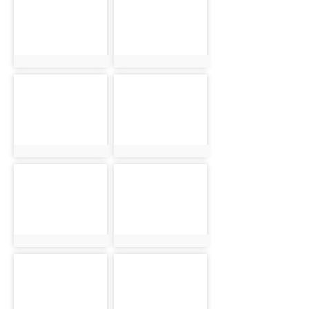
5414
5462
photo:5414
photo:5462
photo-
photo-
5522
5578
photo:5522
photo:5578
photo-
photo-
5650
5718
photo:5650
photo:5718
photo-
photo-
5778
5838