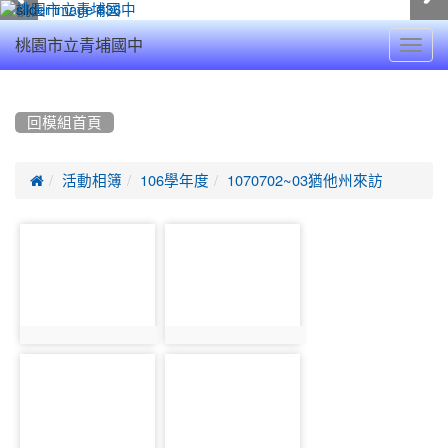
Toggl
桃園市立青埔國中
navig
:::
回模組首頁

活動相簿
106學年度
1070702~03猶他州來訪
photo-
photo-
5776
5836
photo:5776
photo:5836
photo-
photo-
5413
5461