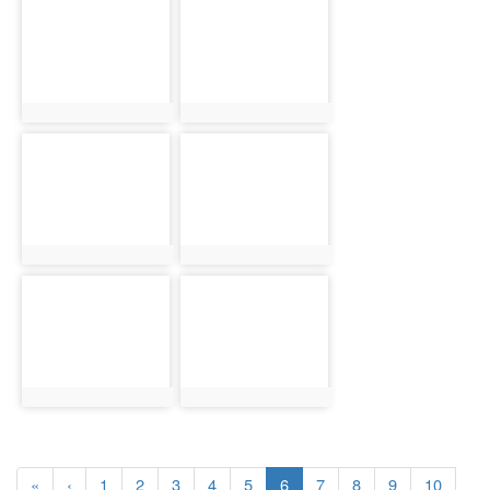
photo-
photo-
5779
5839
photo:5779
photo:5839
photo-
photo-
5416
5464
photo:5416
photo:5464
photo-
photo-
5524
5580
photo:5524
photo:5580
(current)
«
‹
1
2
3
4
5
6
7
8
9
10