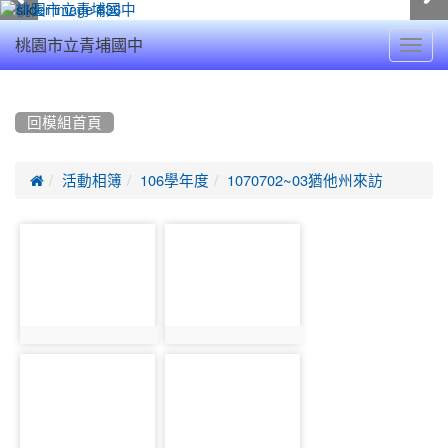
Toggl
桃園市立青埔國中
navig
:::
回模組首頁

活動相簿
106學年度
1070702~03猶他州來訪
photo-
photo-
5624
5696
photo:5624
photo:5696
photo-
photo-
5625
5697