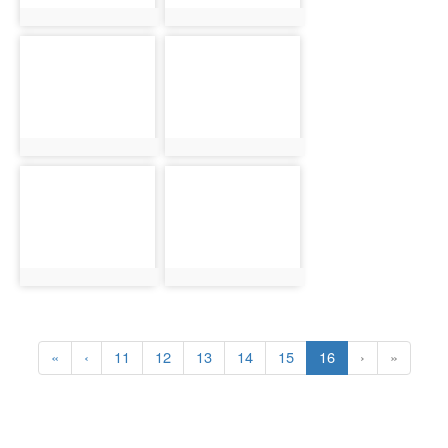
photo:5625
photo:5697
photo-
photo-
5626
5627
photo:5626
photo:5627
photo-
photo-
5628
5629
photo:5628
photo:5629
(current)
«
‹
11
12
13
14
15
16
›
»