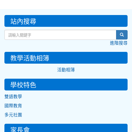
:::
站內搜尋
sear
進階搜尋
教學活動相簿
活動相簿
學校特色
雙語教學
國際教育
多元社團
家長會