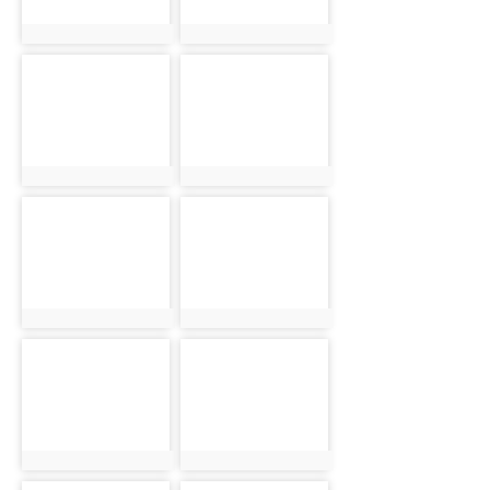
photo:5396
photo:5444
photo-
photo-
5504
5560
photo:5504
photo:5560
photo-
photo-
5632
5700
photo:5632
photo:5700
photo-
photo-
5760
5820
photo:5760
photo:5820