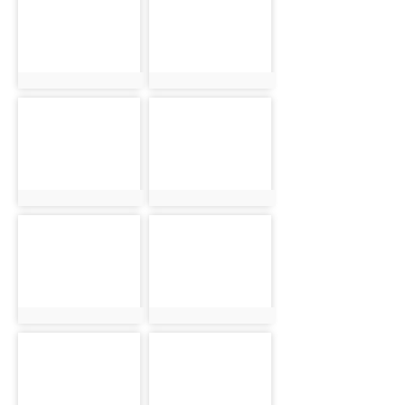
5503
5559
photo:5503
photo:5559
photo-
photo-
5631
5699
photo:5631
photo:5699
photo-
photo-
5759
5819
photo:5759
photo:5819
photo-
photo-
5396
5444