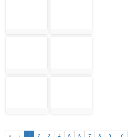
photo-
photo-
5397
5445
photo:5397
photo:5445
photo-
photo-
5505
5561
photo:5505
photo:5561
photo-
photo-
5633
5701
photo:5633
photo:5701
(current)
«
‹
1
2
3
4
5
6
7
8
9
10