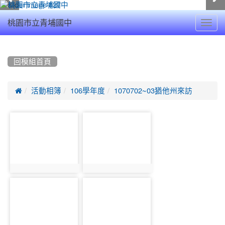
Toggl
桃園市立青埔國中
navig
:::
回模組首頁

活動相簿
106學年度
1070702~03猶他州來訪
photo-
photo-
5394
5442
photo:5394
photo:5442
photo-
photo-
5502
5558