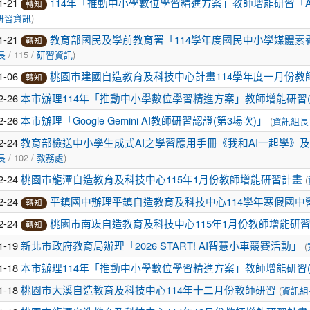
1-21
114年「推動中小學數位學習精進方案」教師增能研習「A2數
轉知
)
研習資訊
1-21
教育部國民及學前教育署「114學年度國民中小學媒體
轉知
/ 115 /
)
長
研習資訊
1-06
桃園市建國自造教育及科技中心計畫114學年度一月份教
轉知
2-26
本市辦理114年「推動中小學數位學習精進方案」教師增能研習(
2-26
(
本市辦理「Google Gemini AI教師研習認證(第3場次)」
資訊組長
2-24
教育部檢送中小學生成式AI之學習應用手冊《我和AI一起學》
/ 102 /
)
長
教務處
2-24
(
桃園市龍潭自造教育及科技中心115年1月份教師增能研習計畫
2-24
平鎮國中辦理平鎮自造教育及科技中心114學年寒假國中
轉知
2-24
桃園市南崁自造教育及科技中心115年1月份教師增能研
轉知
1-19
(
新北市政府教育局辦理「2026 START! AI智慧小車競賽活動」
1-18
本市辦理114年「推動中小學數位學習精進方案」教師增能研習(1
1-18
(
桃園市大溪自造教育及科技中心114年十二月份教師研習
資訊組