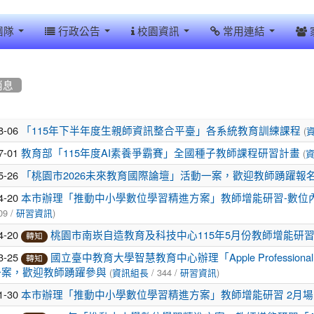
團隊
行政公告
校園資訊
常用連結
消息
8-06
(
「115年下半年度生親師資訊整合平臺」各系統教育訓練課程
7-01
(
教育部「115年度AI素養爭霸賽」全國種子教師課程研習計畫
5-26
「桃園市2026未來教育國際論壇」活動一案，歡迎教師踴躍報
4-20
本市辦理「推動中小學數位學習精進方案」教師增能研習-數位內容
09 /
)
研習資訊
4-20
桃園市南崁自造教育及科技中心115年5月份教師增能研
轉知
3-25
國立臺中教育大學智慧教育中心辦理「Apple Professiona
轉知
(
/ 344 /
)
一案，歡迎教師踴躍參與
資訊組長
研習資訊
1-30
本市辦理「推動中小學數位學習精進方案」教師增能研習 2月場