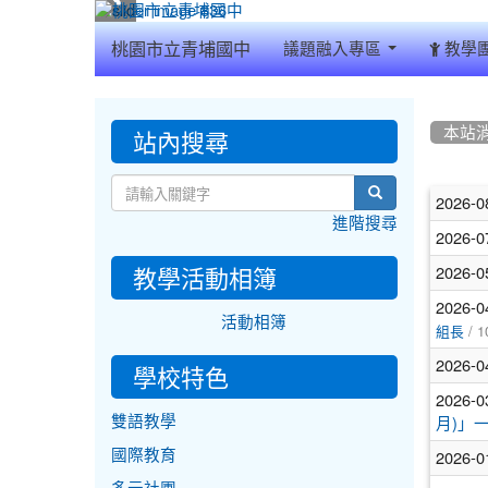
:::
桃園市立青埔國中
議題融入專區
教學
:::
:::
站內搜尋
本站
文
search
2026-0
進階搜尋
章
2026-0
列
教學活動相簿
2026-0
表
2026-0
活動相簿
/ 1
組長
2026-0
學校特色
2026-0
雙語教學
月)」
2026-0
國際教育