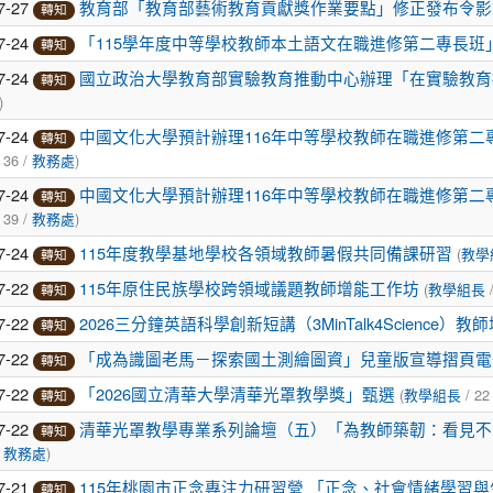
7-27
教育部「教育部藝術教育貢獻獎作業要點」修正發布令影本
轉知
7-24
「115學年度中等學校教師本土語文在職進修第二專長班
轉知
7-24
國立政治大學教育部實驗教育推動中心辦理「在實驗教育
轉知
)
7-24
中國文化大學預計辦理116年中等學校教師在職進修第二
轉知
 36 /
)
教務處
7-24
中國文化大學預計辦理116年中等學校教師在職進修第二
轉知
 39 /
)
教務處
7-24
(
115年度教學基地學校各領域教師暑假共同備課研習
教學
轉知
7-22
(
/
115年原住民族學校跨領域議題教師增能工作坊
教學組長
轉知
7-22
2026三分鐘英語科學創新短講（3MinTalk4Science）
轉知
7-22
「成為識圖老馬－探索國土測繪圖資」兒童版宣導摺頁電
轉知
7-22
(
/ 22
「2026國立清華大學清華光罩教學獎」甄選
教學組長
轉知
7-22
清華光罩教學專業系列論壇（五）「為教師築韌：看見不
轉知
/
)
教務處
7-21
115年桃園市正念專注力研習營 「正念、社會情緒學習與
轉知