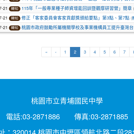
7-21
115年「一般專業種子師資增能回訓暨觀摩研習營」簡章
轉知
7-21
(
修正「客家委員會客家貢獻獎頒給要點」第3點、第7點
轉知
7-21
桃園市政府鼓勵所屬機關學校及事業機構員工提升臺灣台
轉知
(current)
«
‹
1
2
3
4
5
6
7
桃園市立青埔國民中學
電話:03-2871886 傳真:03-2871885
址：320014 桃園市中壢區領航北路二段28