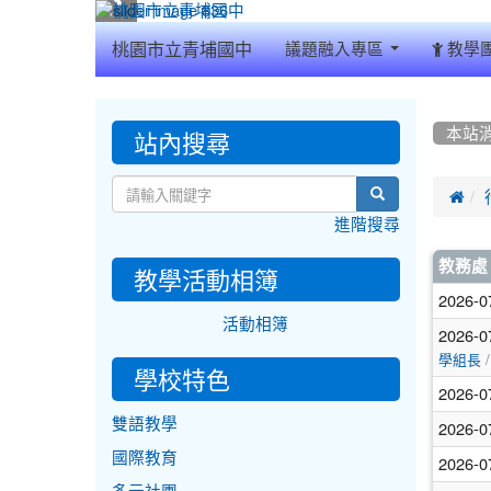
:::
桃園市立青埔國中
議題融入專區
教學
:::
:::
站內搜尋
本站
search

進階搜尋
文
教務處
教學活動相簿
章
2026-0
活動相簿
列
2026-0
/
學組長
表
學校特色
2026-0
雙語教學
2026-0
國際教育
2026-0