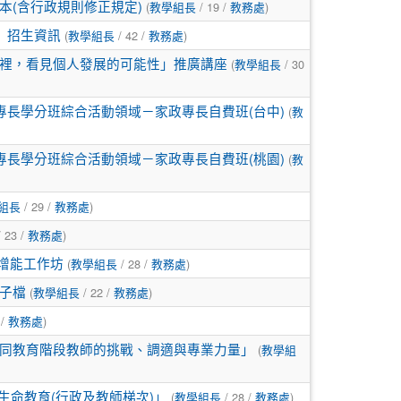
(
/ 19 /
)
(含行政規則修正規定)
教學組長
教務處
(
/ 42 /
)
」招生資訊
教學組長
教務處
(
/ 30
裡，看見個人發展的可能性」推廣講座
教學組長
(
專長學分班綜合活動領域－家政專長自費班(台中)
教
(
專長學分班綜合活動領域－家政專長自費班(桃園)
教
/ 29 /
)
組長
教務處
 23 /
)
教務處
(
/ 28 /
)
教師增能工作坊
教學組長
教務處
(
/ 22 /
)
子檔
教學組長
教務處
 /
)
教務處
(
同教育階段教師的挑戰、調適與專業力量」
教學組
(
/ 28 /
)
生命教育(行政及教師梯次)」
教學組長
教務處