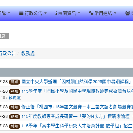
團隊
行政公告
校園資訊
常用連結
消息
行政公告
教務處
7-28
國立中央大學辦理「因材網自然科學2026國中暑期課程
轉知
7-28
115學年度「國民小學及國民中學現職教師完成臺灣台語
轉知
 18 /
)
教務處
7-28
修正後「桃園市115年語文競賽－本土語文讀者劇場競賽
轉知
7-28
115年度教師專業成長研習—「夢的N次方」實踐家論壇
轉知
7-28
115學年「高中學生科學研究人才培育計畫-數學組」招生
轉知