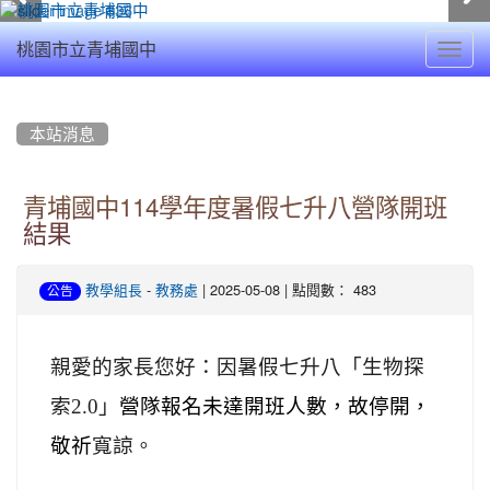
Toggl
桃園市立青埔國中
navig
:::
本站消息
青埔國中114學年度暑假七升八營隊開班
結果
-
| 2025-05-08 | 點閱數： 483
教學組長
教務處
公告
親愛的家長您好：因暑假七升八「
生物探
索2.0
」
營隊報名未
達開班人數，故停開，
敬祈
寬諒。