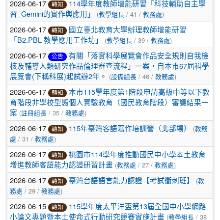
2026-06-17
114學年度教師增能研習「科技輔助自主學
轉知
(
/ 41 /
)
習_Gemini的實作與應用」
教學組長
教務處
2026-06-17
國立臺北教育大學辦理教師增能研習
轉知
(
/ 39 /
)
「B2.PBL 教學應用工作坊」
教學組長
教務處
2026-06-17
有關「落實科學展覽會作品安全規則自我檢
公告
核及輔導人類研究作品倫理審查流程」一案，自本市67屆科學
(
/ 46 /
)
展覽會(下稱科展)起試辦2年。
設備組長
教務處
2026-06-17
本市115學年度第1階段申請高級中等以下教
轉知
育階段非學校型態個人實驗教育（國民教育階段）審議結果一
(
/ 35 /
)
案
註冊組長
教務處
2026-06-17
(
115年臺灣客語寫作培訓營（北部場）
教務
轉知
/ 31 /
)
處
教務處
2026-06-17
桃園市114學年度推動國民中小學本土教育
轉知
(
/ 27 /
)
增進教師客語能力認證研習計畫
教務處
教務處
2026-06-17
(
臺灣台語語言能力認證【考試衝刺班】
教
轉知
/ 29 /
)
務處
教務處
2026-06-15
115學年度太平洋盃第13屆全國中小學網路
轉知
(
/ 38
小論文專題暨本土使命式行動研究競賽實施計畫
教學組長