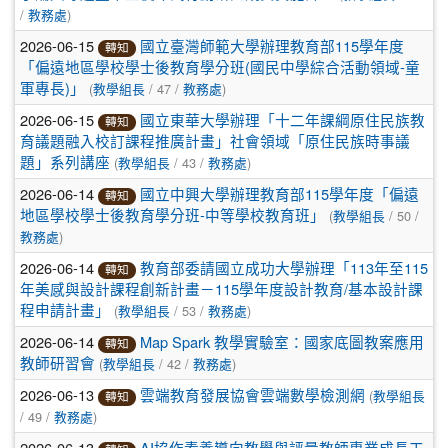
/
)
教務處
2026-06-15
國立臺灣師範大學辦理教育部115學年度
轉知
「偏遠地區學校學士後教育學分班(國民中學綜合活動領域-童
(
/ 47 /
)
軍專長)」
教學組長
教務處
2026-06-15
國立東華大學辦理「十二年課綱原住民族教
轉知
育議題融入校訂課程推廣計畫」社會領域「原住民族時事議
(
/ 43 /
)
題」系列講座
教學組長
教務處
2026-06-14
國立中興大學辦理教育部115學年度「偏遠
轉知
(
/ 50 /
地區學校學士後教育學分班-中等學校教育班」
教學組長
)
教務處
2026-06-14
教育部委請國立成功大學辦理「113年至115
轉知
年美感與設計課程創新計畫－115學年度設計教育/基本設計課
(
/ 53 /
)
程申請計畫」
教學組長
教務處
2026-06-14
Map Spark 教學實驗室：國家底圖教案應用
轉知
(
/ 42 /
)
教師研習會
教學組長
教務處
2026-06-13
(
雲端教育發展協會雲端數學檢測網
教學組長
轉知
/ 49 /
)
教務處
2026-06-13