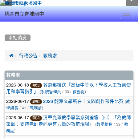
Toggl
桃園市立青埔國中
navig
:::
本站消息

行政公告
教務處
文
教務處
章
2026-06-18
教育部檢送「高級中等以下學校人工智慧使
轉知
(
/ 30 /
)
用和學習指引」
系統管理員
教務處
列
2026-06-17
(
2026 龍潭文學所在｜文圖創作徵件比賽
教
轉知
表
/ 41 /
)
學組長
教務處
2026-06-17
清華光罩教學專業系列論壇（四）「為教師
轉知
(
/ 39 /
築韌：支持老師走向更有力量的教育現場」
教學組長
教
)
務處