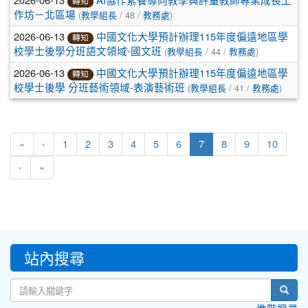
AI協作素養導向教學與評量教師專業成長工
轉知
(
/ 48 /
)
作坊－北區場
教學組長
教務處
2026-06-13
中國文化大學預計辦理115年度偏遠地區學
轉知
(
/ 44 /
)
校學士後學分班語文領域-國文班
教學組長
教務處
2026-06-13
中國文化大學預計辦理115年度偏遠地區學
轉知
(
/ 41 /
)
校學士後學 分班藝術領域-表演藝術班
教學組長
教務處
(current)
«
‹
1
2
3
4
5
6
7
8
9
10
›
»
:::
站內搜尋
sear