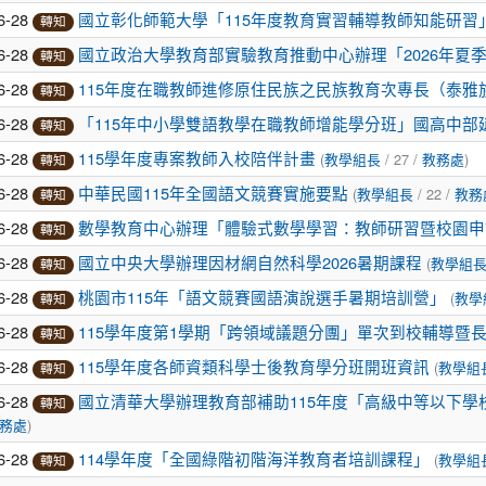
6-28
國立彰化師範大學「115年度教育實習輔導教師知能研習
轉知
6-28
國立政治大學教育部實驗教育推動中心辦理「2026年夏
轉知
6-28
115年度在職教師進修原住民族之民族教育次專長（泰雅
轉知
6-28
「115年中小學雙語教學在職教師增能學分班」國高中部
轉知
6-28
(
/ 27 /
)
115學年度專案教師入校陪伴計畫
教學組長
教務處
轉知
6-28
(
/ 22 /
中華民國115年全國語文競賽實施要點
教學組長
教務
轉知
6-28
數學教育中心辦理「體驗式數學學習：教師研習暨校園申
轉知
6-28
(
國立中央大學辦理因材網自然科學2026暑期課程
教學組
轉知
6-28
(
桃園市115年「語文競賽國語演說選手暑期培訓營」
教學
轉知
6-28
115學年度第1學期「跨領域議題分團」單次到校輔導暨
轉知
6-28
(
115學年度各師資類科學士後教育學分班開班資訊
教學組
轉知
6-28
國立清華大學辦理教育部補助115年度「高級中等以下
轉知
)
務處
6-28
(
114學年度「全國綠階初階海洋教育者培訓課程」
教學組
轉知