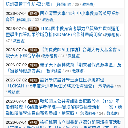
(
/ 35 /
)
培訓研習工作坊-臺北場」
教學組長
教務處
2026-07-04
國立清華大學115年中小學教育菁英專業培
轉知
(
/ 32 /
)
育班
教學組長
教務處
2026-07-04
115年國中教育會考學力品質監控資料運用
轉知
(
/
暨學生作答結果診斷分析(KIDMAP)合作計畫說明會
教學組長
47 /
)
教務處
2026-07-04
【免費教師AI工作坊】台灣大哥大基金會 ×
轉知
(
/ 31 /
)
親子天下聯合舉辦
教學組長
教務處
2026-07-02
親子天下翻轉教育「期末暑假資源專區」及
轉知
(
/ 28 /
)
「挺教師優惠方案」
教學組長
教務處
2026-07-02
設計學院設計學士原住民專班辦理
轉知
(
/ 39
「LOKAH-115年度青少年原住民族文化體驗營」
教學組長
/
)
教務處
2026-07-01
轉知國立公共資訊圖書館將於本（115）年
轉知
暑假辦理「S級職夢者學院──實境解謎暨抽獎活動」一案，請
(
/ 24 /
)
鼓勵所屬學生自由報名參加，請查照。
設備組長
教務處
2026-07-01
檢送桃園市立圖書館八德分館閱讀推廣活動
轉知