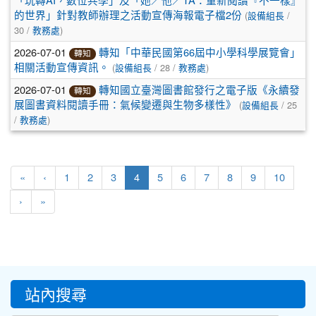
「玩轉AI，數位共學」及「她／他／TA：重新閱讀『不一樣』
(
/
的世界」針對教師辦理之活動宣傳海報電子檔2份
設備組長
30 /
)
教務處
2026-07-01
轉知「中華民國第66屆中小學科學展覽會」
轉知
(
/ 28 /
)
相關活動宣傳資訊。
設備組長
教務處
2026-07-01
轉知國立臺灣圖書館發行之電子版《永續發
轉知
(
/ 25
展圖書資料閱讀手冊：氣候變遷與生物多樣性》
設備組長
/
)
教務處
(current)
«
‹
1
2
3
4
5
6
7
8
9
10
›
»
:::
站內搜尋