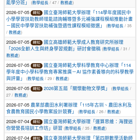
(
/ 47 /
)
能學分班」
教學組長
教務處
2026-07-05
國立臺灣師範大學辦理「114學年度國民中
轉知
小學學習扶助教師增能諮詢輔導暨多元補強課程模組推動計畫
(
/ 35
－國民中學學習扶助補強暨適性課程模組徵選」
教學組長
/
)
教務處
2026-07-05
國立高雄師範大學成人教育研究所辦理
轉知
(
/ 31 /
「2026全齡人生與終身學習規劃」研討會徵稿
教學組長
)
教務處
2026-07-05
國立臺灣師範大學科學教育中心辦理「114
轉知
學年度中小學科學教育專案推廣－AI 協作素養導向的科學教學
(
/ 29 /
)
與評量」
教學組長
教務處
2026-07-05
(
/
2026第五屆「關懷動物文學獎」
教學組長
轉知
27 /
)
教務處
2026-07-05
農業部農田水利署辦理「115年古圳、農田水利及
(
/ 26 /
)
食農教育國民小學教案設計競賽」
教學組長
教務處
2026-07-04
國立臺灣師範大學辦理「運算思維：海狸迷
轉知
(
/ 35 /
)
你營營長培訓工作坊」研習
教學組長
教務處
2026-07-04
國立臺灣師範大學辦理「第四期數學活動師
轉知