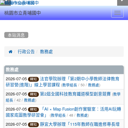
Toggl
桃園市立青埔國中
navig
:::
本站消息

行政公告
教務處
文
教務處
章
2026-07-05
法官學院辦理「第2期中小學教師法律教育
轉知
(
/ 50 /
)
研習營(進階)」線上學習課程
教學組長
教務處
列
2026-07-05
(
第2屆全國科技教育鐵道模型創意競賽
教學
轉知
表
/ 42 /
)
組長
教務處
2026-07-05
「AI × Map Fusion創作實驗室：活用AI玩轉
轉知
(
/ 48 /
)
國家底圖教學研習會」
教學組長
教務處
2026-07-05
靜宜大學辦理「115年教師在職進修專長增
轉知