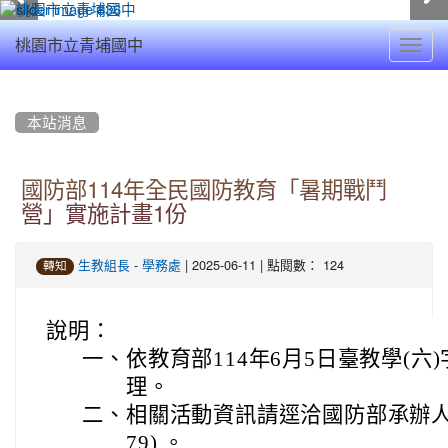
Toggl
桃園市立青埔國中
navig
:::
本站消息
國防部114年全民國防教育「暑期戰鬥
營」實施計畫1份
-
| 2025-06-11 | 點閱數： 124
生教組長
學務處
轉知
說明：
一、
依教育部114年6月5日臺教學(六)字
理。
二、
相關活動資訊請逕洽國防部承辦人許吉
79) 。