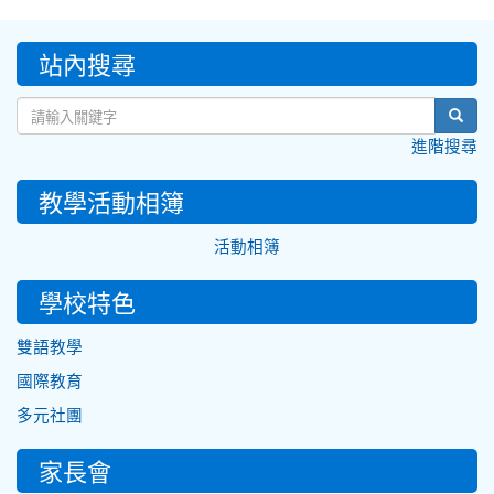
:::
站內搜尋
sear
進階搜尋
教學活動相簿
活動相簿
學校特色
雙語教學
國際教育
多元社團
家長會