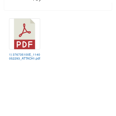
1) 376735100E_1140
052293_ATTACH1.pdf