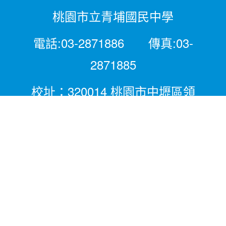
桃園市立青埔國民中學
電話:03-2871886 傳真:03-
2871885
校址：320014 桃園市中壢區領
航北路二段281號