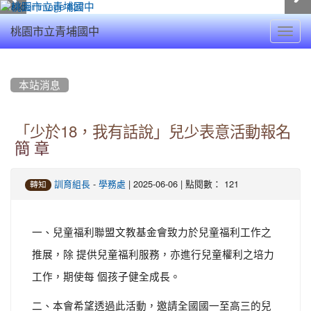
Toggl
桃園市立青埔國中
navig
:::
本站消息
「少於18，我有話說」兒少表意活動報名
簡 章
-
| 2025-06-06 | 點閱數： 121
訓育組長
學務處
轉知
一、兒童福利聯盟文教基金會致力於兒童福利工作之
推展，除 提供兒童福利服務，亦進行兒童權利之培力
工作，期使每 個孩子健全成長。
二、本會希望透過此活動，邀請全國國一至高三的兒