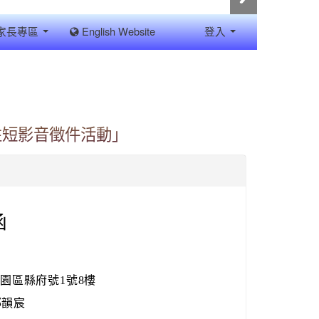
家長專區
English Website
登入
性短影音徵件活動」
函
桃園區縣府號1號8樓
邱韻宸