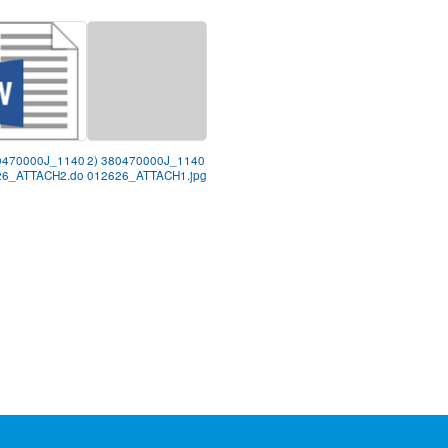
0470000J_1140
2) 380470000J_1140
26_ATTACH2.do
012626_ATTACH1.jpg