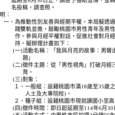
延期至6月30日止，請惠予協助宣傳，並
名投稿，請查照。
明：
一、
為推動性別友善與經期平權，本局擬透
踐雙軌並進，鼓勵桃園市男性青年及男
作，參與月經平權對話，促進社會對月
持，擬辦理計畫如下：
(一)
活動名稱：「我與月亮的故事：男聲
題」
(二)
徵件主題：從「男性視角」打破月經
育。
(三)
對象：
１、
一般組：設籍桃園市滿18歲至35歲
人士及大專院校)。
２、
種子組：設籍桃園市現就讀國小至高
(四)
徵件時間：即日起延期至114年6月3