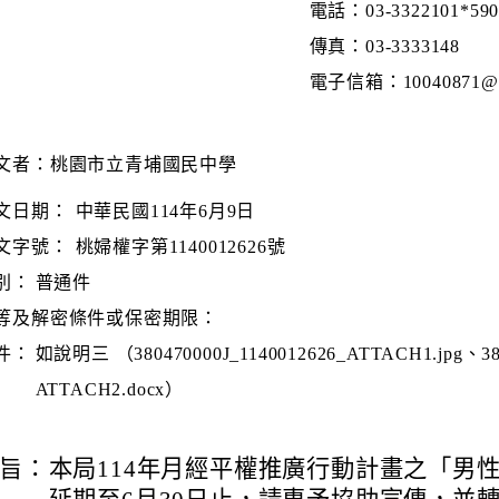
電話：03-3322101*590
傳真：03-3333148
電子信箱：10040871@mai
文者：桃園市立青埔國民中學
文日期：
中華民國114年6月9日
文字號：
桃婦權字第1140012626號
別：
普通件
等及解密條件或保密期限：
件：
如說明三 （380470000J_1140012626_ATTACH1.jpg、380
ATTACH2.docx）
旨：
本局114年月經平權推廣行動計畫之「男