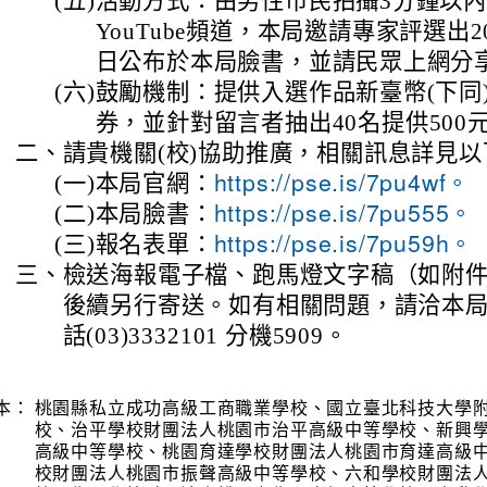
(五)
活動方式：由男性市民拍攝3分鐘以
YouTube頻道，本局邀請專家評選出2
日公布於本局臉書，並請民眾上網分
(六)
鼓勵機制：提供入選作品新臺幣(下同)2
券，並針對留言者抽出40名提供500
二、
請貴機關(校)協助推廣，相關訊息詳見
(一)
本局官網：
https://pse.is/7pu4wf。
(二)
本局臉書：
https://pse.is/7pu555。
(三)
報名表單：
https://pse.is/7pu59h。
三、
檢送海報電子檔、跑馬燈文字稿（如附件
後續另行寄送。如有相關問題，請洽本
話(03)3332101 分機5909。
本：
桃園縣私立成功高級工商職業學校、國立臺北科技大學
校、治平學校財團法人桃園市治平高級中等學校、新興
高級中等學校、桃園育達學校財團法人桃園市育達高級
校財團法人桃園市振聲高級中等學校、六和學校財團法