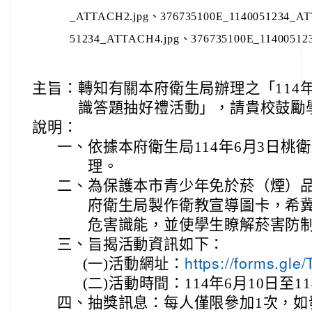
_ATTACH2.jpg、376735100E_1140051234_AT
51234_ATTACH4.jpg、376735100E_1140051
主旨：
轉知有關本府衛生局辦理之「114
識答題抽好禮活動」，請貴校鼓勵
說明：
一、
依據本府衛生局114年6月3日桃衛健
理。
二、
為保護本市青少年免於菸（煙）
府衛生局製作衛教宣導圖卡，希
危害識能，並使學生瞭解菸害防
三、
旨揭活動資訊如下：
(一)
活動網址：
https://forms.g
(二)
活動時間：114年6月10日至11
四、
抽獎訊息：每人僅限參加1次，如