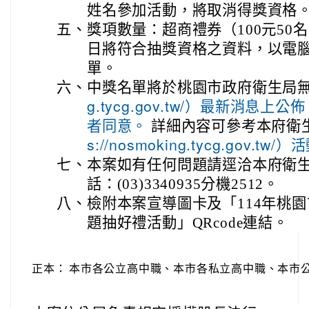
姓名參加活動，將取消得獎資格
五、
獎項數量：超商禮券（100元50名
日將符合抽獎資格之資料，以電
單。
六、
中獎名單將於桃園市政府衛生局
g.tycg.gov.tw/）最新消息
詳細內容可參考本府衛
者同意。
s://nosmoking.tycg.gov.tw
七、
本案如有任何問題請逕洽本府衛
話：(03)3340935分機2512。
八、
檢附本案宣導圖卡及「114年桃
題抽好禮活動」QRcode連結。
正本：
本市各公立高中職、本市各私立高中職、本市