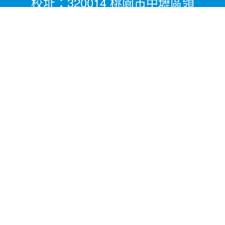
校址：320014 桃園市中壢區領
航北路二段281號