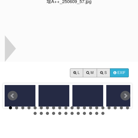
L
M
S
EXIF