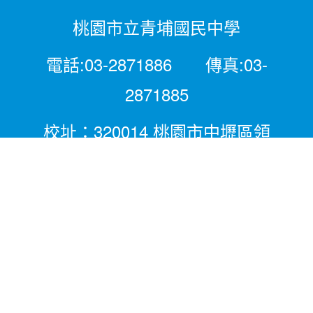
桃園市立青埔國民中學
電話:03-2871886 傳真:03-
2871885
校址：320014 桃園市中壢區領
航北路二段281號