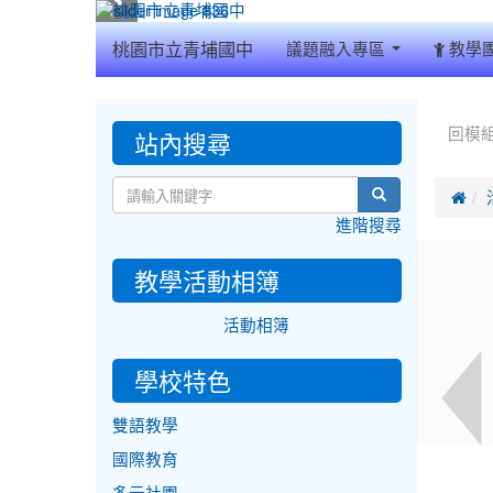
:::
桃園市立青埔國中
議題融入專區
教學
:::
:::
站內搜尋
回模
search

進階搜尋
教學活動相簿
活動相簿
學校特色
雙語教學
國際教育