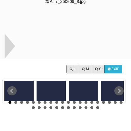
L
M
S
EXIF