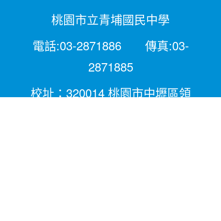
桃園市立青埔國民中學
電話:03-2871886 傳真:03-
2871885
校址：320014 桃園市中壢區領
航北路二段281號