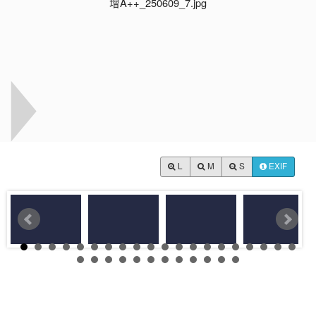
L
M
S
EXIF