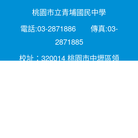
桃園市立青埔國民中學
電話:03-2871886 傳真:03-
2871885
校址：320014 桃園市中壢區領
航北路二段281號