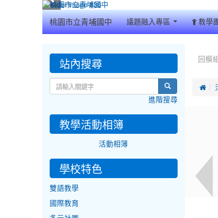
:::
桃園市立青埔國中
議題融入專區
教學
:::
:::
站內搜尋
回模
search

進階搜尋
教學活動相簿
活動相簿
學校特色
雙語教學
國際教育