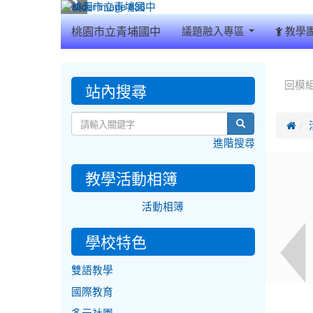
:::
桃園市立青埔國中
議題融入專區
教學
:::
:::
站內搜尋
回模
search

進階搜尋
教學活動相簿
活動相簿
學校特色
雙語教學
國際教育