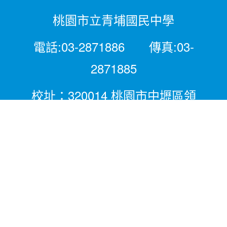
桃園市立青埔國民中學
電話:03-2871886 傳真:03-
2871885
校址：320014 桃園市中壢區領
航北路二段281號