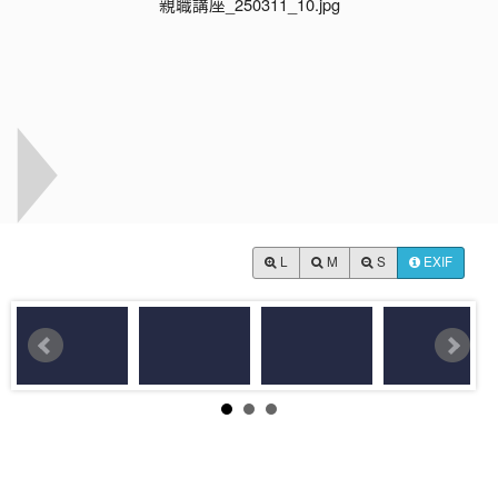
L
M
S
EXIF