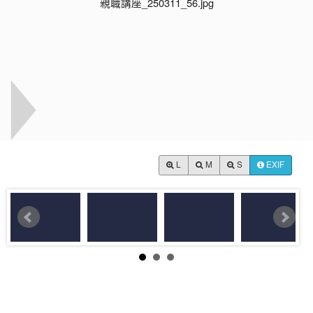
L
M
S
EXIF