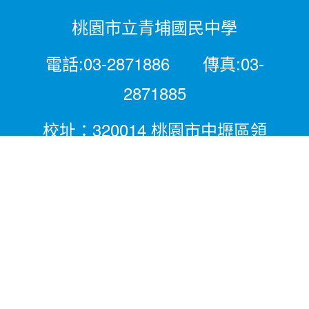
桃園市立青埔國民中學
電話:03-2871886 傳真:03-
2871885
校址：320014 桃園市中壢區領
航北路二段281號