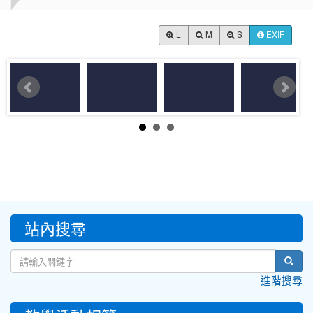
L
M
S
EXIF
:::
站內搜尋
sear
進階搜尋