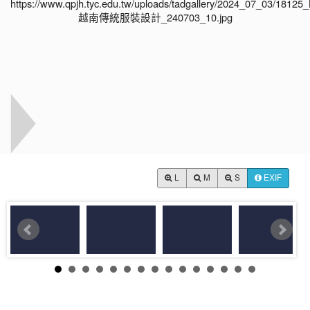
L
M
S
EXIF