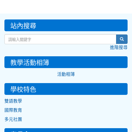
:::
站內搜尋
sear
進階搜尋
教學活動相簿
活動相簿
學校特色
雙語教學
國際教育
多元社團