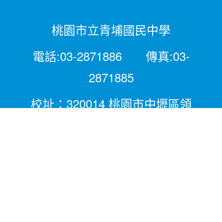
桃園市立青埔國民中學
電話:03-2871886 傳真:03-
2871885
校址：320014 桃園市中壢區領
航北路二段281號