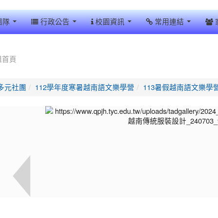
團隊
行政公告
校園資訊
常用連結
組首頁
多元社團
112學年度寒暑越南語文樂學營
113暑假越南語文樂學