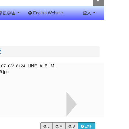
家長專區
English Website
登入
營
L
M
S
EXIF