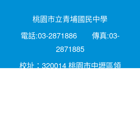
桃園市立青埔國民中學
電話:03-2871886 傳真:03-
2871885
校址：320014 桃園市中壢區領
航北路二段281號