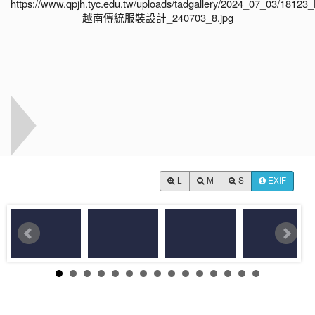
L
M
S
EXIF