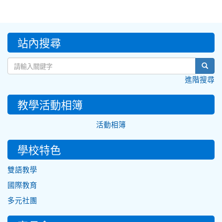
:::
站內搜尋
sear
進階搜尋
教學活動相簿
活動相簿
學校特色
雙語教學
國際教育
多元社團