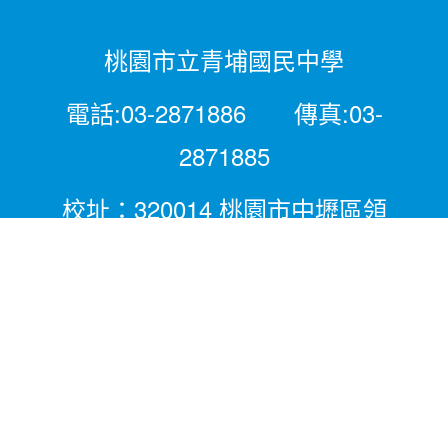
桃園市立青埔國民中學
電話:03-2871886 傳真:03-
2871885
校址：320014 桃園市中壢區領
航北路二段281號