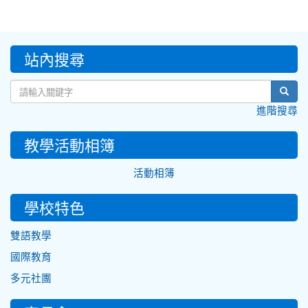
:::
站內搜尋
sear
進階搜尋
教學活動相簿
活動相簿
學校特色
雙語教學
國際教育
多元社團