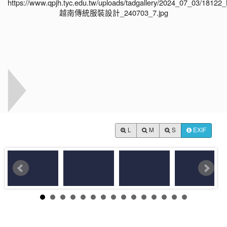
L
M
S
EXIF