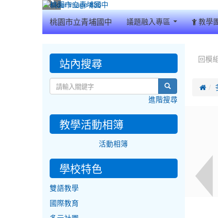
:::
桃園市立青埔國中
議題融入專區
教學
:::
:::
站內搜尋
回模
search

進階搜尋
教學活動相簿
活動相簿
學校特色
雙語教學
國際教育