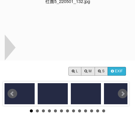
L
M
S
EXIF