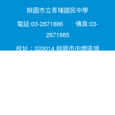
桃園市立青埔國民中學
電話:03-2871886 傳真:03-
2871885
校址：320014 桃園市中壢區領
航北路二段281號