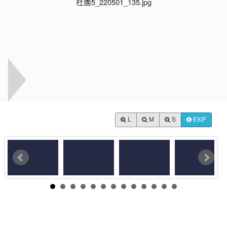
L
M
S
EXIF