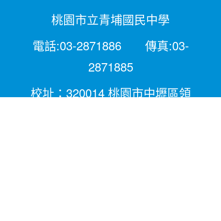
桃園市立青埔國民中學
電話:03-2871886 傳真:03-
2871885
校址：320014 桃園市中壢區領
航北路二段281號