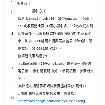
午 5 時止。
(二)
報名方式：
報名表E-mail至 peiyu861128@gmail.com (名稱：
112說唱藝術比賽ΟΟ國小報名表)，報名表紙本列
１、
印核章後，以限時掛號於期限內寄(送)達 高義國
小（地址：336桃園市復興區高義里3鄰28號、聯
絡電話：03-3912251#23）。
族語說故事稿請於E-
mail(peiyu861128@gmail.com）報名時一同寄送
２、
電子檔， 檔名請載明(校名＋參賽項目＋參賽者姓
名)。
３、
其餘報名相關事項請詳參實施計畫(如附件)。
活動相關訊息將於網站公布，網址為：
四、
https://sites.google.com/view/gyskes112song