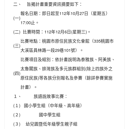
二、
旨揭計畫重要資訊摘要如下：
報名日期：即日起至112年10月27日（星期五）
(一)
17:00止。
(二)
比賽時間：112年12月6日(星期三)。
比賽地點：桃園市原住民族文化會館（335桃園市
(三)
大溪區員林路一段29巷101號）。
比賽項目及組別：依計畫說明為泰雅族、阿美族、
太魯閣族、排灣族及多元族群組別(除上四族外之
(四)
原住民族)等各族分別報名及參賽（餘詳參賽實施
計畫）。
１、
族語說故事比賽：
(１)
國小學生組（中年級、高年級）
(２)
國中學生組
(３)
幼兒園暨低年級學生親子組