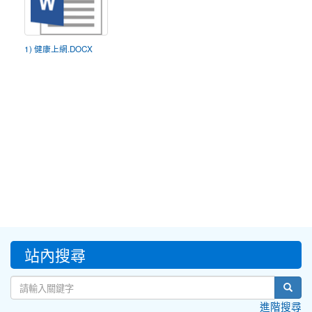
1) 健康上網.DOCX
:::
站內搜尋
sear
進階搜尋