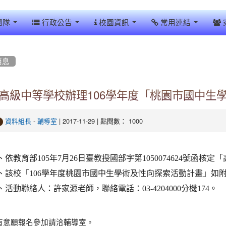
團隊
行政公告
校園資訊
常用連結
消息
高級中等學校辦理106學年度「桃園市國中生
-
| 2017-11-29 | 點閱數： 1000
資料組長
輔導室
、依教育部
105
年
7
月
26
日臺教授國部字第
1050074624
號函核定「
、該校「
106
學年度桃園市國中生學術及性向探索活動計畫」如
、活動聯絡人：許家源老師，聯絡電話：
03-4204000
分機
174
。
 有意願報名參加請洽輔導室。