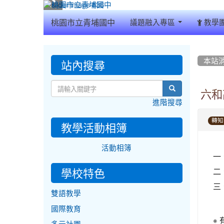
:::
桃園市立青埔國中
議題融入專區
教學
:::
:::
站內搜尋
本站
search
六和
進階搜尋
轉知
教學活動相簿
活動相簿
一
學校特色
二
三
雙語教學
國際教育
※