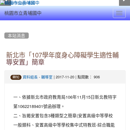
Toggl
桃園市立青埔國中
navig
:::
本站消息
新北市「107學年度身心障礙學生適性輔
導安置」簡章
-
| 2017-11-20 | 點閱數： 906
資料組長
輔導室
轉知
一、依據新北市政府教育局106年11月15日新北教特字
第10622189401號函辦理。
二、旨揭安置包含3種類型之簡章(安置高級中等學校
一般類科、安置高級中等學校集中式特教班-綜合職能