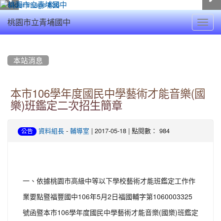
Toggl
桃園市立青埔國中
navig
:::
本站消息
本市106學年度國民中學藝術才能音樂(國
樂)班鑑定二次招生簡章
-
| 2017-05-18 | 點閱數： 984
資料組長
輔導室
公告
一、依據桃園市高級中等以下學校藝術才能班鑑定工作作
業要點暨福豐國中106年5月2日福國輔字第1060003325
號函暨本市106學年度國民中學藝術才能音樂(國樂)班鑑定