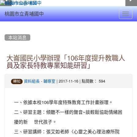
Toggl
桃園市立青埔國中
navig
:::
本站消息
大崙國民小學辦理「106年度提升教職人
員及家長特教專業知能研習」
-
| 2017-11-16 | 點閱數： 594
資料組長
輔導室
轉知
一、依據本校106學年度特殊教育工作計畫辦理。
二、研習主題：傾聽不一樣的聲音~談輕鬆協助情緒困
擾的新 世代孩子。
三、研習講師：張艾如老師〈心靈之美心理治療所院