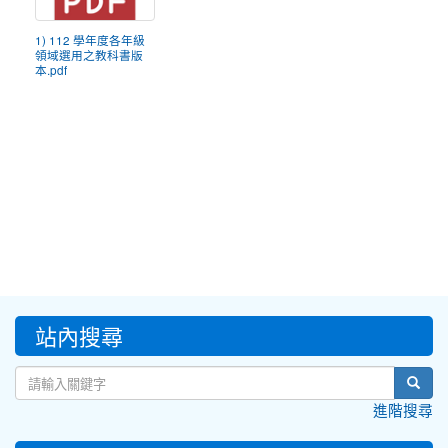
1) 112 學年度各年級
領域選用之教科書版
本.pdf
:::
站內搜尋
sear
進階搜尋